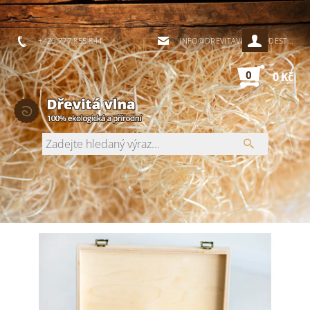
+420 777 855 844
INFO@DREVITAVLNA-PODESTYLKY.CZ
0
0 Kč