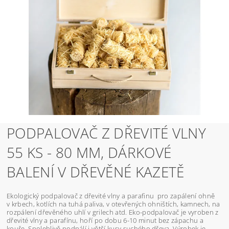
PODPALOVAČ Z DŘEVITÉ VLNY
55 KS - 80 MM, DÁRKOVÉ
BALENÍ V DŘEVĚNÉ KAZETĚ
Ekologický podpalovač z dřevité vlny a parafinu pro zapálení ohně
v krbech, kotlích na tuhá paliva, v otevřených ohništích, kamnech, na
rozpálení dřevěného uhlí v grilech atd. Eko-podpalovač je vyroben z
dřevité vlny a parafínu, hoří po dobu 6-10 minut bez zápachu a
kouře. Spolehlivě podpálí i větší kusy suchého dřeva. Výrobek je