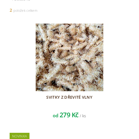
2
položek celkem
SVITKY Z DŘEVITÉ VLNY
279 Kč
od
/ ks
NOVINKA