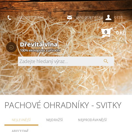
+420 777 855 844
INFO@DREVITAVLNA-PODESTYLKY.CZ
0
0 Kč
PACHOVÉ OHRADNÍKY - SVITKY
NEJLEVNĚJŠÍ
NEJDRAŽŠÍ
NEJPRODÁVANĚJŠÍ
ABECEDNĚ