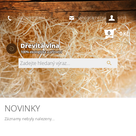
+420 777 855 844
INFO@DREVITAVLNA-PODESTYLKY.CZ
0
0 Kč
NOVINKY
Záznamy nebyly nalezeny...