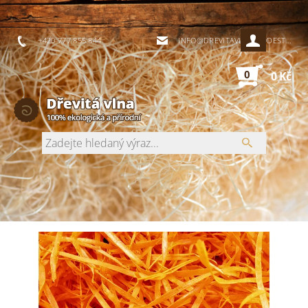
+420 777 855 844
INFO@DREVITAVLNA-PODESTYLKY.CZ
0
0 Kč